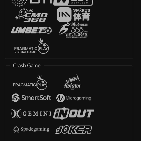
Crash Game