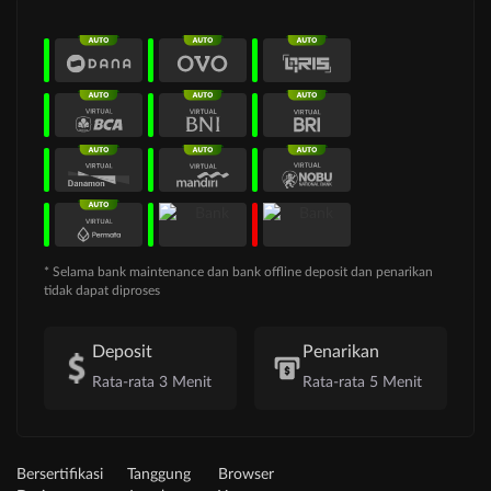
* Selama bank maintenance dan bank offline deposit dan penarikan
tidak dapat diproses
Deposit
Penarikan
Rata-rata 3 Menit
Rata-rata 5 Menit
Bersertifikasi
Tanggung
Browser