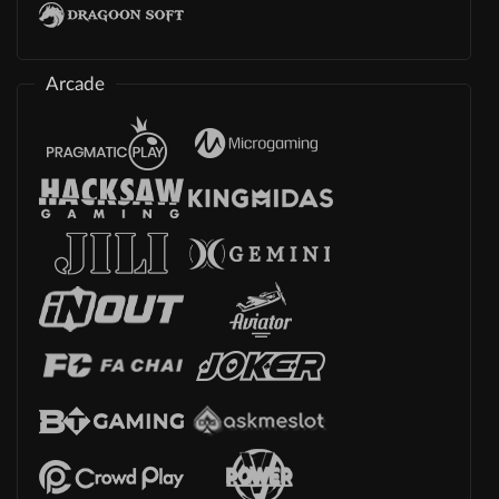
Arcade