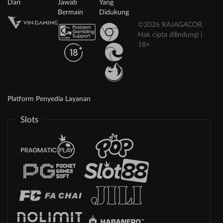
Dari
Jawab
Yang
Bermain
Didukung
©2026 RAJAGACOR.
Hak cipta dilindungi |
18+
Platform Penyedia Layanan
Slots