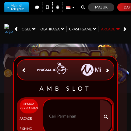
Main di
MASUK
DAF
Telegram
RACE
TOGEL
OLAHRAGA
CRASH GAME
ARCADE
PO
AMB SLOT
SEMUA
PERMAINAN
ARCADE
FISHING