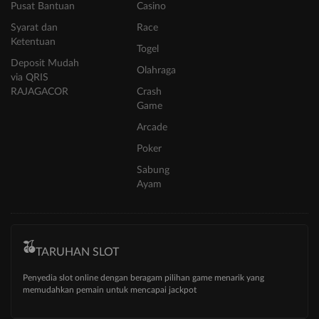
Pusat Bantuan
Casino
Syarat dan
Race
Ketentuan
Togel
Deposit Mudah
Olahraga
via QRIS
RAJAGACOR
Crash
Game
Arcade
Poker
Sabung
Ayam
TARUHAN SLOT
Penyedia slot online dengan beragam pilihan game menarik yang
memudahkan pemain untuk mencapai jackpot