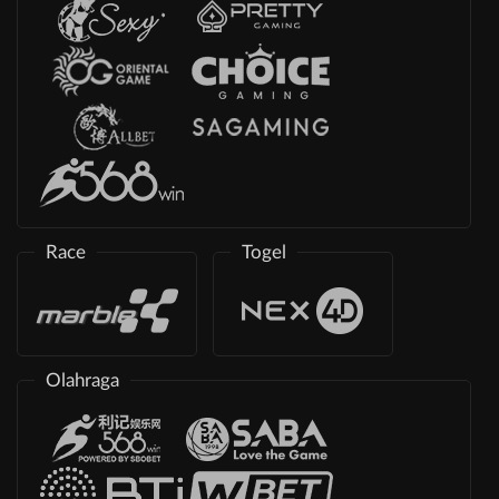
Race
Togel
Olahraga