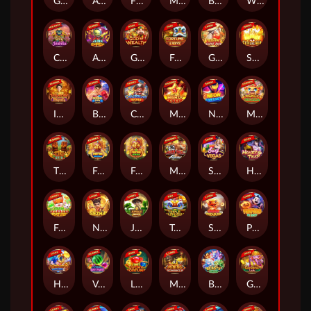
Gold Rush Cowboys
Apollo Ray of Luck
Fiery Lava
Money Empire
Blade of Fortune
Wild Mafia
City of Jewels
Alien Smash
God Of Wealth
Fortune Lions
Golden Horse Ride
Spin and Win
Imperial Majesty
Boxing Fury
Caribbean Riches
Mighty Sevens
Neon Fantasy
Money Dragon
Tiki Rush
Fortune Jewels II
Fortune Jewels I
Muay Thai Fighter
Sexy Vegas
Honey Trap
Farm Of Fortune
Nezha
Jungle Quest
Triple Happiness
Snake Treasure
Pumpkins Go Lucky
Heavenly Fortunes 2
Vegas Hot Fruit
Lucky Fortune
Mining Bonanza
Beasts Of Luck
Ganesha Luck