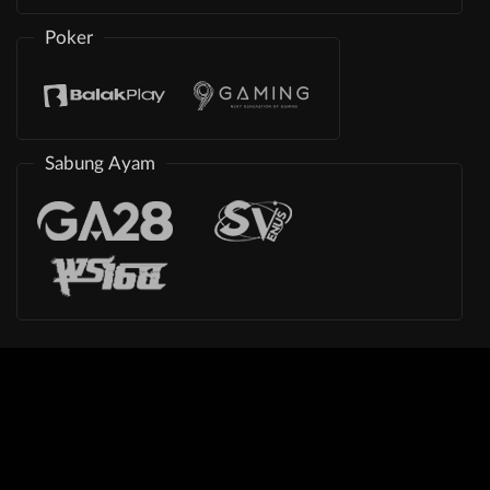
Poker
Sabung Ayam