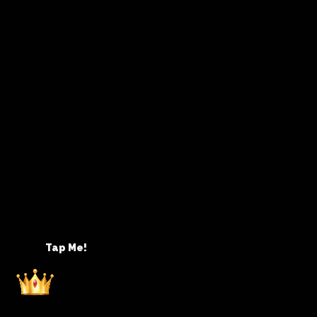
Tap Me!