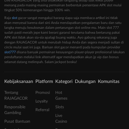
Live RAJAGACOR yang bisa disaksikan langsung setiap saat lewat player
menang pada masing-masing permainan berbentuk persentase APK slot mulai
tingkat 50% kemenangan hingga 100% win.
Raja
slot
gacor sangat mengakui barang siapa saja membaca artikel ini tidak
akan menyesal karena dari sini Anda mendapatkan pengalaman baru dan satu
langka menuju kesuksesan dalam pertarungan slot online mu. Main slot 777
sudah pasti meraih jepe kami berani garansi terutama bahwa bertarung pakai
APK slot tidak akan sia-sia apalagi buang waktu. Ayo gabung sekarang juga
dengan RAJAGACOR untuk merubah hidup Anda dan segera menjadi sultan di
circle mulai saat ini juga. Barisan slot gacor menanti pada kumpulan provider
slot777
disana banyak permainan kesayangan player-player profesional lakukan
pendaftaran melalui link alternatif agar mendapatkan akun jp vip dan bonus
selamat datang melimpah. Salam jackpot bosku!
Kebijaksanaan
Platform
Kategori
Dukungan
Komunitas
Tentang
Promosi
Hot
RAJAGACOR
Games
Loyalty
Responsible
Slots
Referral
Gambling
Live
Pusat Bantuan
Casino