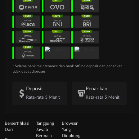
* Selama bank maintenance dan bank offline deposit dan penarikan
tidak dapat diproses
Deposit
Penarikan
Rata-rata 3 Menit
Rata-rata 5 Menit
Bersertifikasi
Tanggung
Browser
Dari
Jawab
Yang
Bermain
Didukung