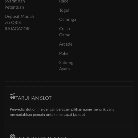
Syarat dan
Race
Ketentuan
Togel
Deposit Mudah
Olahraga
via QRIS
RAJAGACOR
Crash
Game
Arcade
Poker
Sabung
Ayam
TARUHAN SLOT
Penyedia slot online dengan beragam pilihan game menarik yang
memudahkan pemain untuk mencapai jackpot