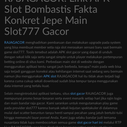
Slot Bombastis Fakta
Konkret Jepe Main
Slot777 Gacor
RAJAGACOR
menghadirkan pembaruan dan melakukan upgrade pada system
yang bisa membuat member setia raja slot merasakan sensasi baru saat bermain
game slot777. Tools tersebut adalah APK slot gacor yang dapat di unduh
dengan sekali klik saja serta sangat simple untuk player melakukan pertempuran
betting online di situs kami. Perbedaan main slot di website dengan
menggunakan aplikasi tentu sangat jauh berbeda, kenapa? main pada web bisa
saja terjadi gangguan koneksi atau kehilangan internet saat sedang seru bermain
namun jika menggunakan
APK slot
RAJAGACOR hal itu tidak akan terjadi lagi
karena cuma cukup sekali download sudah bisa tempur tanpa menggunakan
data internet yang terlalu kuat.
Selain mengintroduksi aplikasi terbaru, situs
slot gacor
RAJAGACOR juga
mempunyai promo besar-besaran serta event menarik setiap hari jika rajin login
dan main bandar raja gacor. Kami sarankan untuk mengutamakan play game
pada provider slot777 karena banyak sekali kejutan spektakuler di dalamnya
mulai dari scatter beruntun tanpa henti sampai pecahan yang jatuh bertubi-tubi
hingga memenuhi layar ponsel Anda. Kami juga selaku bandar judi ternama
nusantara tidak lupa membocorkan semua game
slot gacor hari ini
melalui RTP