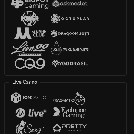
Live Casino