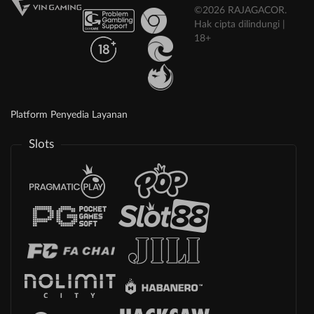
©2026 RAJAGACOR.
Hak cipta dilindungi |
18+
Platform Penyedia Layanan
Slots