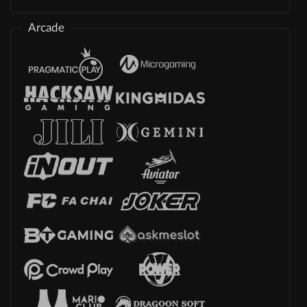
Arcade