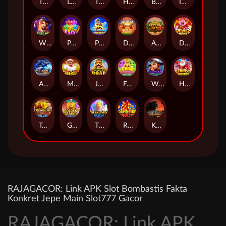
Thunder Lord
LORD OF THE GODS
THE PENGUINS
HAMMER OF THUNDER
BUILDER'S FRENZY
INFECTED ZONE
Wicked Wins: Crystals
PIGGIES WEALTHY ANGELIC
PENGUIN QUEST
Dancing Golden Drums
AZTLAN GEMS3
Devil’s Frenzy
Astro Rift Bonanza
MASTER CHEF FRENZY
JUNGLE ROAR
Farm Fortune Wheel
WICKED RICHES
Holly Jackpot
Treasure Train Deluxe
Golden Train Ⅲ: Black Ore
The Halloween Rascal
RAPID FIRE BLAST
King Kong Treasure
RAJAGACOR: Link APK Slot Bombastis Fakta
Konkret Jepe Main Slot777 Gacor
RAJAGACOR: Link APK