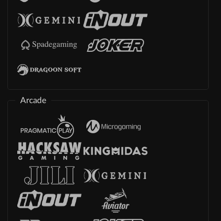
Arcade