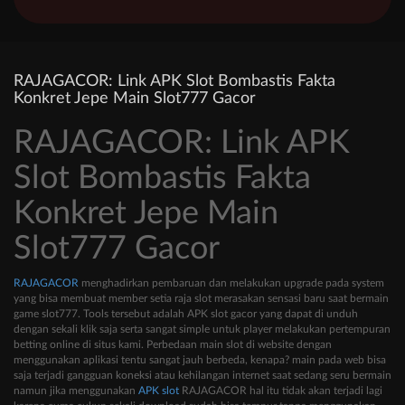
RAJAGACOR: Link APK Slot Bombastis Fakta
Konkret Jepe Main Slot777 Gacor
RAJAGACOR: Link APK
Slot Bombastis Fakta
Konkret Jepe Main
Slot777 Gacor
RAJAGACOR
menghadirkan pembaruan dan melakukan upgrade pada system
yang bisa membuat member setia raja slot merasakan sensasi baru saat bermain
game slot777. Tools tersebut adalah APK slot gacor yang dapat di unduh
dengan sekali klik saja serta sangat simple untuk player melakukan pertempuran
betting online di situs kami. Perbedaan main slot di website dengan
menggunakan aplikasi tentu sangat jauh berbeda, kenapa? main pada web bisa
saja terjadi gangguan koneksi atau kehilangan internet saat sedang seru bermain
namun jika menggunakan
APK slot
RAJAGACOR hal itu tidak akan terjadi lagi