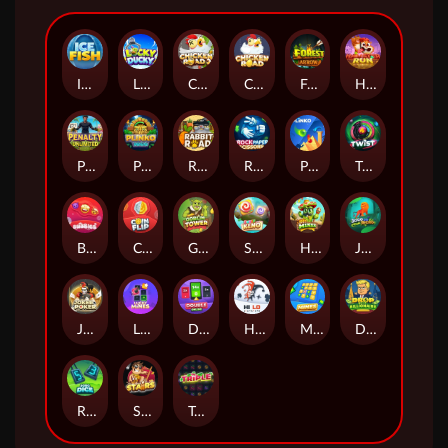
Ice Fish
Lucky Ducky
Chicken Road 2.0
Chicken Road
Forest Arrow
Hamster Run
Penalty Unlimited
Plinko Aztec
Rabbit Road
Rock Paper Scissors
Plinko 1000
Twist
Bubbles
Сoinflip
Goblin-tower
Sweet Keno
Hot-mines
Jogo Do Bicho
Joker Poker
Lucky mines
Double Online
Hilo Joker
Mines
Drop The Billionaire
Robo dice
Stairs
Triple