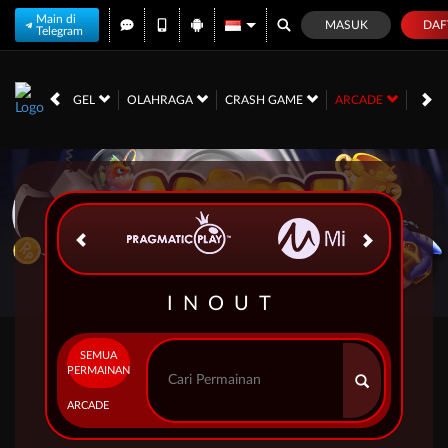
Main di
MASUK
DAF
Telegram
RACE
TOGEL
OLAHRAGA
CRASH GAME
ARCADE
POK
INOUT
SEMUA
PERMAINAN
ARCADE