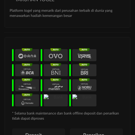
Platform togel yang menarik dari perusahan terbaik di dunia yang
menawarkan hadiah kemenangan besar
* Selama bank maintenance dan bank offline deposit dan penarikan
tidak dapat diproses