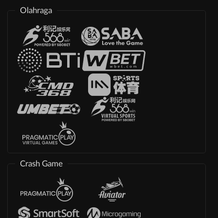
Olahraga
Crash Game