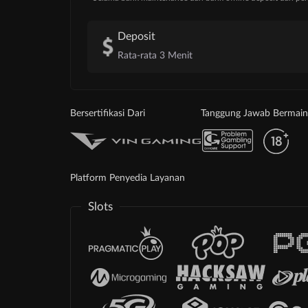
Deposit
Rata-rata 3 Menit
Bersertifikasi Dari
Tanggung Jawab Bermain
Platform Penyedia Layanan
Slots