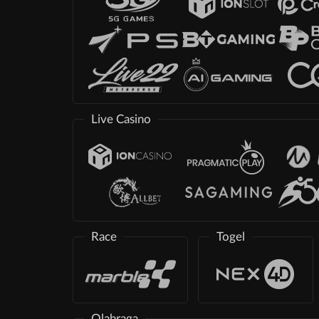
Live Casino
Race
Togel
Olahraga