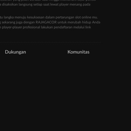
disaksikan langsung setiap saat lewat player menang pada
tu langka menuju kesuksesan dalam pertarungan slot online mu.
gabung sekarang juga dengan RAJAGACOR untuk merubah hidup Anda
layer-player profesional lakukan pendaftaran melalui link
Dukungan
Komunitas