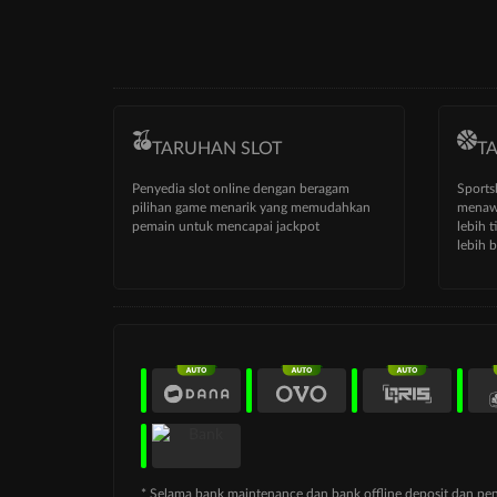
TARUHAN SLOT
T
Penyedia slot online dengan beragam
Sports
pilihan game menarik yang memudahkan
menawa
pemain untuk mencapai jackpot
lebih 
lebih 
* Selama bank maintenance dan bank offline deposit dan pen