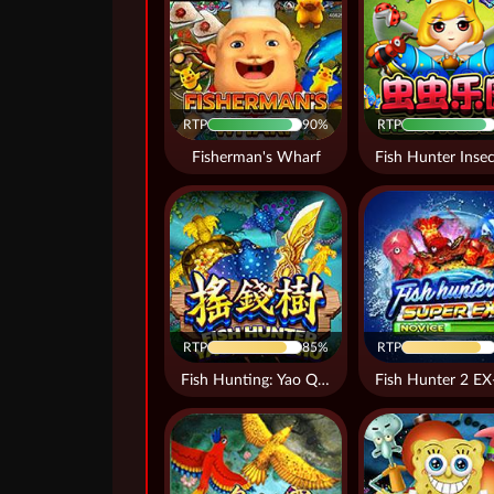
RTP
90%
RTP
Fisherman's Wharf
RTP
85%
RTP
Fish Hunting: Yao Qian Shu