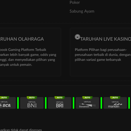
Poker
Sabung Ayam
ARUHAN OLAHRAGA
TARUHAN LIVE KASIN
book Gaming Platform Terbaik
Platform Pilihan bagi perusahaan-
rkan lebih banyak game, odds yang
perusahaan terbaik di dunia, dengan
tinggi, dan menyediakan pilihan yang
pilihan variasi game terbanyak
banyak untuk pemain.
arikan tidak dapat diproses