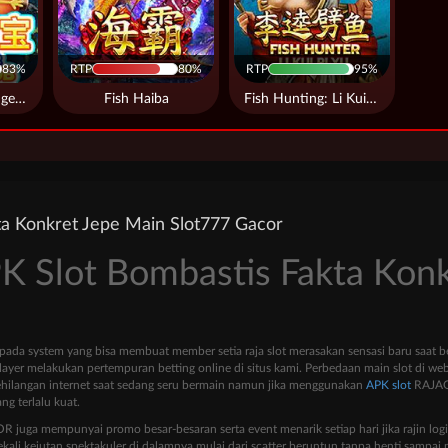
83%
RTP
80%
RTP
95%
Fish Hunter Spongebob
Fish Haiba
Fish Hunting: Li Kui Pi Yu
a Konkret Jepe Main Slot777 Gacor
 Slot Bombastis Fakta Konk
 system yang bisa membuat member setia raja slot merasakan sensasi baru saat ber
 player melakukan pertempuran betting online di situs kami. Perbedaan main slot di w
kehilangan internet saat sedang seru bermain namun jika menggunakan
APK slot
RAJAGA
g terlalu kuat.
uga mempunyai promo besar-besaran serta event menarik setiap hari jika rajin logi
li kejutan spektakuler di dalamnya mulai dari scatter beruntun tanpa henti sampai 