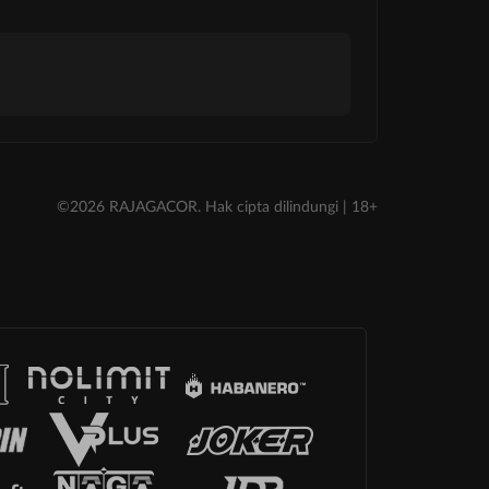
©2026 RAJAGACOR. Hak cipta dilindungi | 18+