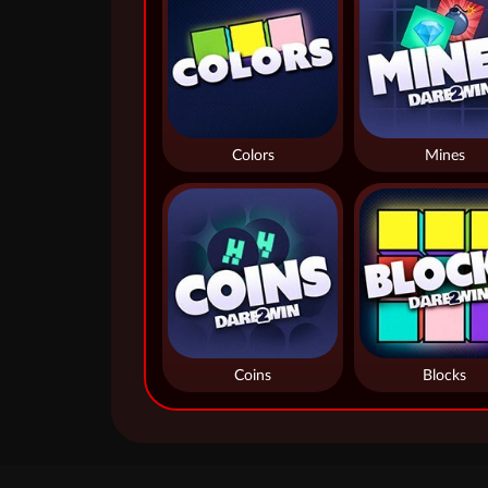
Colors
Mines
Coins
Blocks