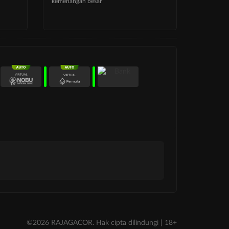
kemenangan besar
©2026 RAJAGACOR. Hak cipta dilindungi | 18+