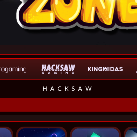
HACKSAW