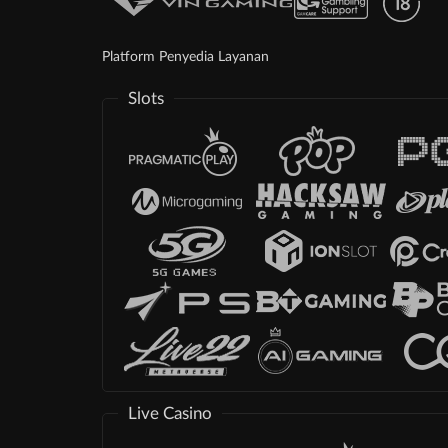
Platform Penyedia Layanan
Slots
Live Casino