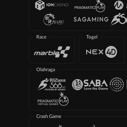
Race
Togel
Olahraga
Crash Game