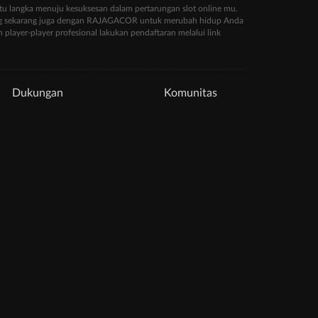
tu langka menuju kesuksesan dalam pertarungan slot online mu.
gabung sekarang juga dengan RAJAGACOR untuk merubah hidup Anda
layer-player profesional lakukan pendaftaran melalui link
Dukungan
Komunitas