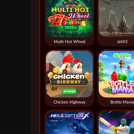
Multi Hot Wheel
JetX3
Chicken Highway
Bottle Mania