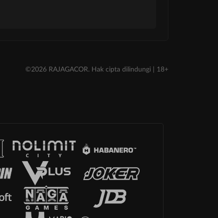
©2026 RAJAGACOR. Hak cipta dilindungi | 18+