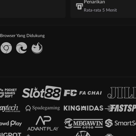
Penarikan
Rata-rata 5 Menit
Browser Yang Didukung