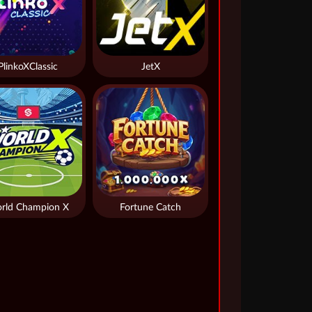
PlinkoXClassic
JetX
rld Champion X
Fortune Catch