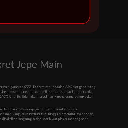
ret Jepe Main
main game slot777. Tools tersebut adalah APK slot gacor yang
ebsite dengan menggunakan aplikasi tentu sangat jauh berbeda,
COR hal itu tidak akan terjadi lagi karena cuma cukup sekali
n dan main bandar raja gacor. Kami sarankan untuk
pecahan yang jatuh bertubi-tubi hingga memenuhi layar ponsel
disaksikan langsung setiap saat lewat player menang pada