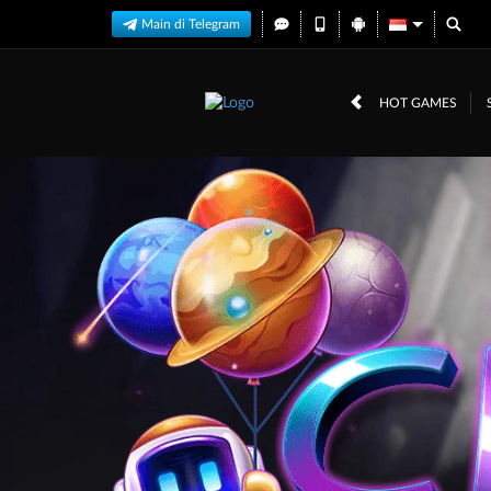
Main di Telegram
HOT GAMES