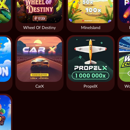
Wheel Of Destiny
MineIsland
CarX
PropelX
Wo