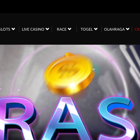
SLOTS
LIVE CASINO
RACE
TOGEL
OLAHRAGA
CR