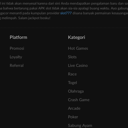
l ini tidak akan menyesal karena dari sini Anda mendapatkan pengalaman baru dan sa
tama bahwa bertarung pakai APK slot tidak akan sia-sia apalagi buang waktu. Ayo 
slot gacor menanti pada kumpulan provider
slot777
disana banyak permainan kesayangan p
ng melimpah. Salam jackpot bosku!
Platform
Kategori
Promosi
Hot Games
Loyalty
Slots
Referral
Live Casino
Race
Togel
Olahraga
Crash Game
Arcade
Poker
Sabung Ayam